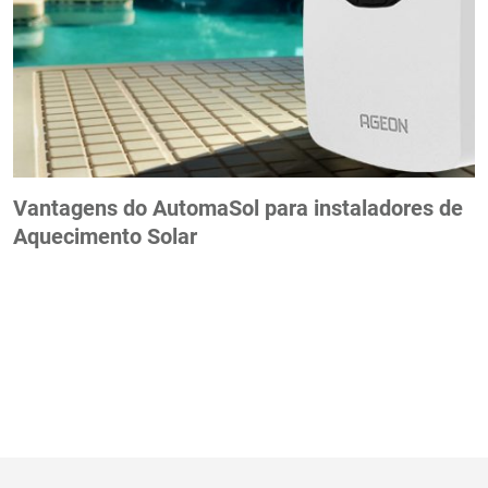
Vantagens do AutomaSol para instaladores de
Aquecimento Solar
Mover
Girar
Zoom