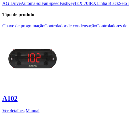
AG Drive
AutomaSol
FanSpeed
FastKey
IEX 70
IRX
Linha Black
Selo
Tipo de produto
Chave de programação
Controlador de condensação
Controladores de 
A102
Ver detalhes
Manual