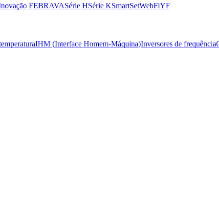
 Inovação FEBRAVA
Série H
Série K
SmartSet
WebFi
YF
temperatura
IHM (Interface Homem-Máquina)
Inversores de frequência