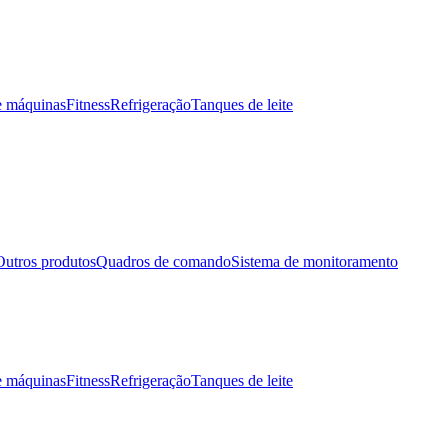
e máquinas
Fitness
Refrigeração
Tanques de leite
Outros produtos
Quadros de comando
Sistema de monitoramento
e máquinas
Fitness
Refrigeração
Tanques de leite