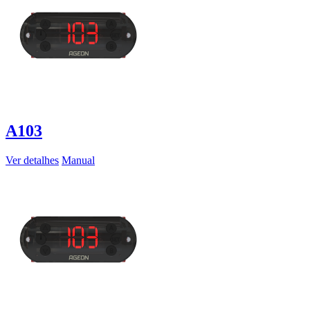
A103
Ver detalhes
Manual