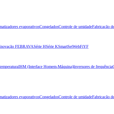
matizadores evaporativos
Congelados
Controle de umidade
Fabricação d
 Inovação FEBRAVA
Série H
Série K
SmartSet
WebFi
YF
temperatura
IHM (Interface Homem-Máquina)
Inversores de frequência
matizadores evaporativos
Congelados
Controle de umidade
Fabricação d