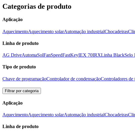
Categorias de produto
Aplicação
Aquecimento
Aquecimento solar
Automação industrial
Chocadeiras
Cli
Linha de produto
AG Drive
AutomaSol
FanSpeed
FastKey
IEX 70
IRX
Linha Black
Selo
Tipo de produto
Chave de programação
Controlador de condensação
Controladores de 
Filtrar por categoria
Aplicação
Aquecimento
Aquecimento solar
Automação industrial
Chocadeiras
Cli
Linha de produto